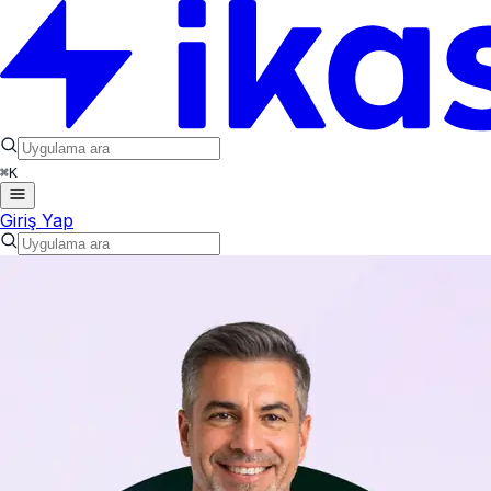
⌘
K
Giriş Yap